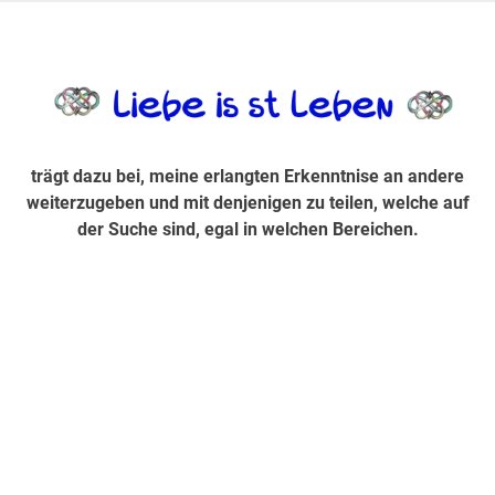
Zum
Inhalt
trägt dazu bei, diese mir erlangte Erkenntnis an andere
LiebeIsstLe
springen
weiterzugeben und mit denjenigen zu teilen, welche auf der
Suche sind, egal in welchen Bereichen.
trägt dazu bei, meine erlangten Erkenntnise an andere
weiterzugeben und mit denjenigen zu teilen, welche auf
der Suche sind, egal in welchen Bereichen.