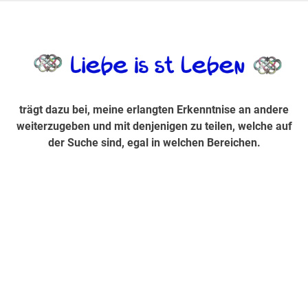
Zum
Inhalt
trägt dazu bei, diese mir erlangte Erkenntnis an andere
LiebeIsstLe
springen
weiterzugeben und mit denjenigen zu teilen, welche auf der
Suche sind, egal in welchen Bereichen.
trägt dazu bei, meine erlangten Erkenntnise an andere
weiterzugeben und mit denjenigen zu teilen, welche auf
der Suche sind, egal in welchen Bereichen.