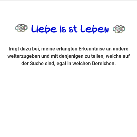
Zum
Inhalt
trägt dazu bei, diese mir erlangte Erkenntnis an andere
LiebeIsstLe
springen
weiterzugeben und mit denjenigen zu teilen, welche auf der
Suche sind, egal in welchen Bereichen.
trägt dazu bei, meine erlangten Erkenntnise an andere
weiterzugeben und mit denjenigen zu teilen, welche auf
der Suche sind, egal in welchen Bereichen.