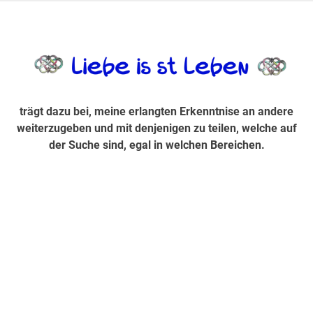
Zum
Inhalt
trägt dazu bei, diese mir erlangte Erkenntnis an andere
LiebeIsstLe
springen
weiterzugeben und mit denjenigen zu teilen, welche auf der
Suche sind, egal in welchen Bereichen.
trägt dazu bei, meine erlangten Erkenntnise an andere
weiterzugeben und mit denjenigen zu teilen, welche auf
der Suche sind, egal in welchen Bereichen.