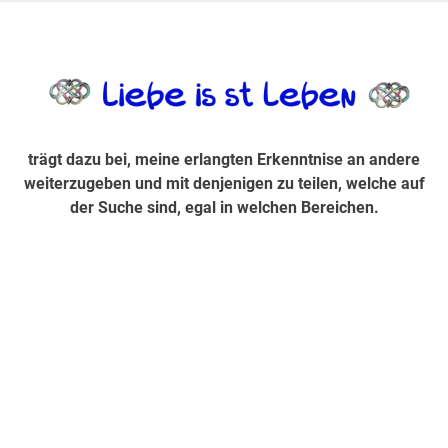
Zum
Inhalt
trägt dazu bei, diese mir erlangte Erkenntnis an andere
LiebeIsstLe
springen
weiterzugeben und mit denjenigen zu teilen, welche auf der
Suche sind, egal in welchen Bereichen.
trägt dazu bei, meine erlangten Erkenntnise an andere
weiterzugeben und mit denjenigen zu teilen, welche auf
der Suche sind, egal in welchen Bereichen.