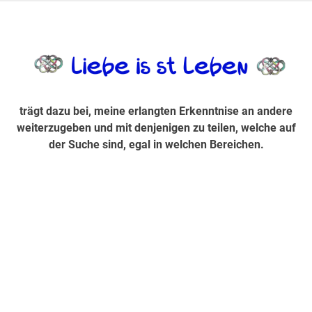
Zum
Inhalt
trägt dazu bei, diese mir erlangte Erkenntnis an andere
LiebeIsstLe
springen
weiterzugeben und mit denjenigen zu teilen, welche auf der
Suche sind, egal in welchen Bereichen.
trägt dazu bei, meine erlangten Erkenntnise an andere
weiterzugeben und mit denjenigen zu teilen, welche auf
der Suche sind, egal in welchen Bereichen.