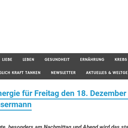
LIEBE
LEBEN
GESUNDHEIT
ERNÄHRUNG
KREBS
GLICH KRAFT TANKEN
NEWSLETTER
AKTUELLES & WELTG
rgie für Freitag den 18. Dezember
ssermann
ute, besonders am Nachmittag und Abend wird das st