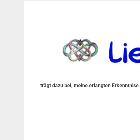
Zum
Inhalt
trägt dazu bei, diese mir erlangte Erkenntnis an
LiebeIsstLeben
springen
trägt dazu bei, meine erlangten Erkenntnise