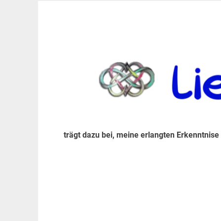
Zum
Inhalt
trägt dazu bei, diese mir erlangte Erkenntnis an
LiebeIsstLeben
springen
trägt dazu bei, meine erlangten Erkenntnise