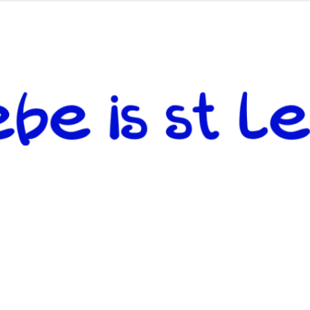
 andere weiterzugeben und mit denjenigen zu teilen, welche auf d