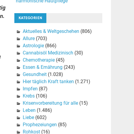
harmonische Hautpflege
tig
n.
KATEGORIEN
Aktuelles & Weltgeschehen
(806)
Allure
(703)
Astrologie
(866)
Cannabisöl Medizinisch
(30)
g
Chemotherapie
(45)
Essen & Ernährung
(243)
Gesundheit
(1.028)
Hier täglich Kraft tanken
(1.271)
Impfen
(87)
Krebs
(106)
Krisenvorbereitung für alle
(15)
Leben
(1.486)
Liebe
(602)
Prophezeiungen
(85)
Rohkost
(16)