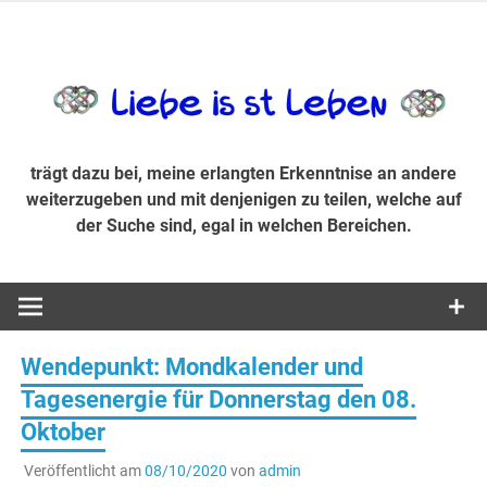
Zum
Inhalt
trägt dazu bei, diese mir erlangte Erkenntnis an andere
LiebeIsstLe
springen
weiterzugeben und mit denjenigen zu teilen, welche auf der
Suche sind, egal in welchen Bereichen.
trägt dazu bei, meine erlangten Erkenntnise an andere
weiterzugeben und mit denjenigen zu teilen, welche auf
der Suche sind, egal in welchen Bereichen.
Wendepunkt: Mondkalender und
Tagesenergie für Donnerstag den 08.
Oktober
Veröffentlicht am
08/10/2020
von
admin