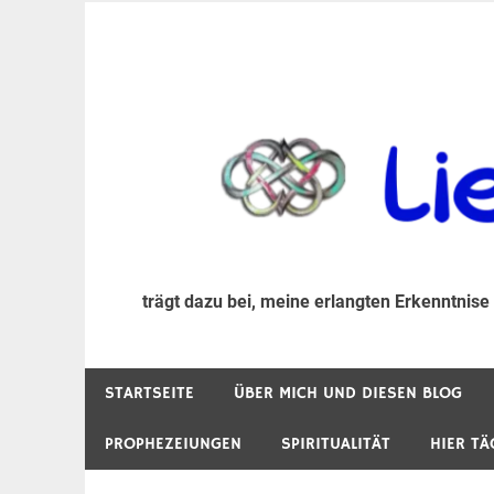
Zum
Inhalt
trägt dazu bei, diese mir erlangte Erkenntnis an
LiebeIsstLeben
springen
trägt dazu bei, meine erlangten Erkenntnise
STARTSEITE
ÜBER MICH UND DIESEN BLOG
PROPHEZEIUNGEN
SPIRITUALITÄT
HIER TÄ