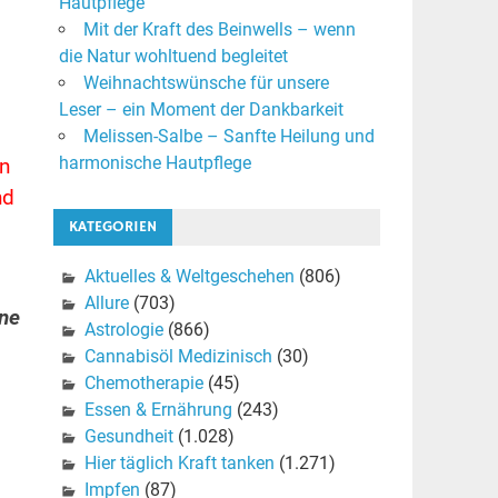
Hautpflege
Mit der Kraft des Beinwells – wenn
die Natur wohltuend begleitet
Weihnachtswünsche für unsere
Leser – ein Moment der Dankbarkeit
Melissen-Salbe – Sanfte Heilung und
harmonische Hautpflege
an
nd
KATEGORIEN
Aktuelles & Weltgeschehen
(806)
Allure
(703)
ine
Astrologie
(866)
Cannabisöl Medizinisch
(30)
Chemotherapie
(45)
Essen & Ernährung
(243)
Gesundheit
(1.028)
Hier täglich Kraft tanken
(1.271)
Impfen
(87)