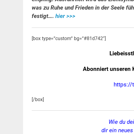
was zu Ruhe und Frieden in der Seele füh
festigt….
hier >>>
[box type=“custom“ bg=“#81d742″]
Liebeisst
Abonniert unseren 
https://
[/box]
Wie du de
dir ein neue