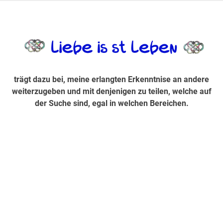
Zum
Inhalt
trägt dazu bei, diese mir erlangte Erkenntnis an andere
LiebeIsstLe
springen
weiterzugeben und mit denjenigen zu teilen, welche auf der
Suche sind, egal in welchen Bereichen.
trägt dazu bei, meine erlangten Erkenntnise an andere
weiterzugeben und mit denjenigen zu teilen, welche auf
der Suche sind, egal in welchen Bereichen.