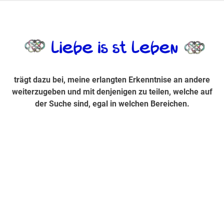
Zum
Inhalt
trägt dazu bei, diese mir erlangte Erkenntnis an andere
LiebeIsstLe
springen
weiterzugeben und mit denjenigen zu teilen, welche auf der
Suche sind, egal in welchen Bereichen.
trägt dazu bei, meine erlangten Erkenntnise an andere
weiterzugeben und mit denjenigen zu teilen, welche auf
der Suche sind, egal in welchen Bereichen.