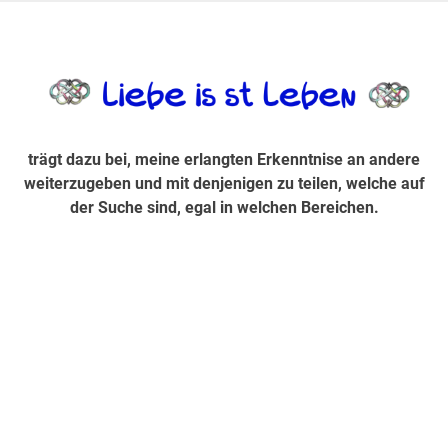
Zum
Inhalt
trägt dazu bei, diese mir erlangte Erkenntnis an andere
LiebeIsstLe
springen
weiterzugeben und mit denjenigen zu teilen, welche auf der
Suche sind, egal in welchen Bereichen.
trägt dazu bei, meine erlangten Erkenntnise an andere
weiterzugeben und mit denjenigen zu teilen, welche auf
der Suche sind, egal in welchen Bereichen.