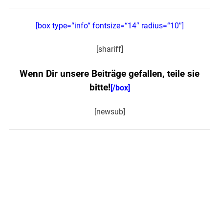
[box type=“info“ fontsize=“14″ radius=“10″]
[shariff]
Wenn Dir unsere Beiträge gefallen, teile sie
bitte!
[/box]
[newsub]