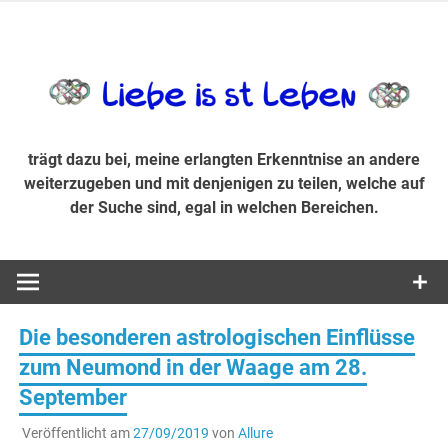
Zum
Inhalt
trägt dazu bei, diese mir erlangte Erkenntnis an andere
LiebeIsstLe
springen
weiterzugeben und mit denjenigen zu teilen, welche auf der
Suche sind, egal in welchen Bereichen.
trägt dazu bei, meine erlangten Erkenntnise an andere
weiterzugeben und mit denjenigen zu teilen, welche auf
der Suche sind, egal in welchen Bereichen.
Die besonderen astrologischen Einflüsse
zum Neumond in der Waage am 28.
September
Veröffentlicht am
27/09/2019
von
Allure