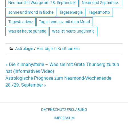
Neumond in Waage am 28. September
Neumond September
sonne und mond in fische
Tagesenergie
Tagesmotto
Tagestendenz
Tagestendenz mit dem Mond
Was ist heute günstig
Was ist heute ungünstig
Astrologie
/
Hier täglich Kraft tanken
« Die Klimahysterie – Was sie mit Greta Thunberg zu tun
Beitrags-
hat (informatives Video)
Astrologische Prognose zum Neumond-Wochenende
Navigation
28./29. September »
DATENSCHUTZERKLÄRUNG
IMPRESSUM