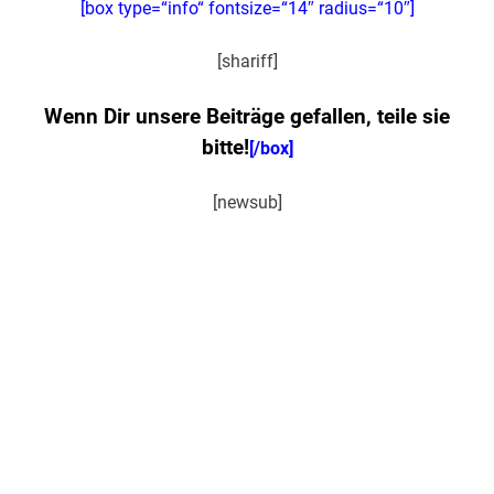
[box type=“info“ fontsize=“14″ radius=“10″]
[shariff]
Wenn Dir unsere Beiträge gefallen, teile sie
bitte!
[/box]
[newsub]