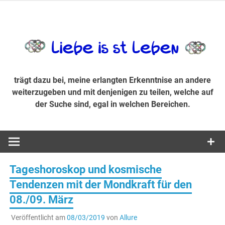
Zum
Inhalt
trägt dazu bei, diese mir erlangte Erkenntnis an andere
LiebeIsstLe
springen
weiterzugeben und mit denjenigen zu teilen, welche auf der
Suche sind, egal in welchen Bereichen.
trägt dazu bei, meine erlangten Erkenntnise an andere
weiterzugeben und mit denjenigen zu teilen, welche auf
der Suche sind, egal in welchen Bereichen.
Tageshoroskop und kosmische
Tendenzen mit der Mondkraft für den
08./09. März
Veröffentlicht am
08/03/2019
von
Allure