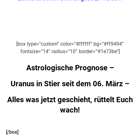
.
.
[box type=“custom“ color=“#ffffff“ bg=“#ff9494″
fontsize=“14″ radius=“10″ border=“#1e73be“]
Astrologische Prognose –
Uranus in Stier seit dem 06. März –
Alles was jetzt geschieht, rüttelt Euch
wach!
[/box]