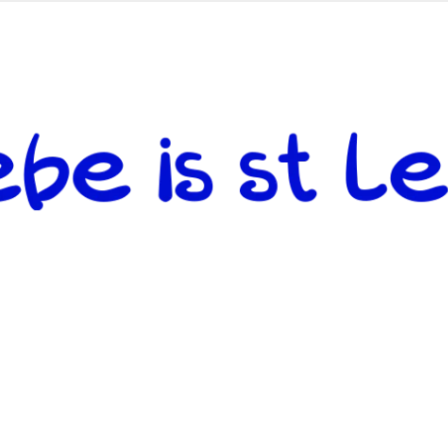
 andere weiterzugeben und mit denjenigen zu teilen, welche auf d