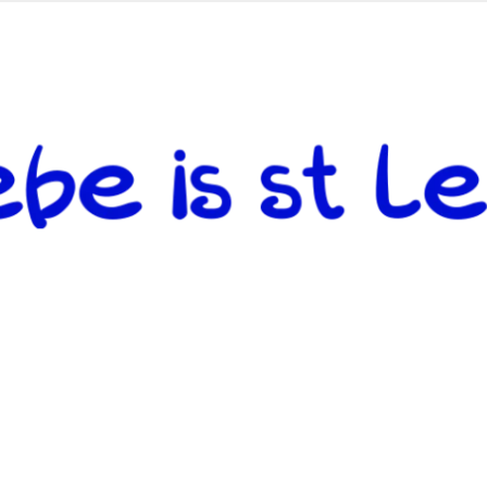
 andere weiterzugeben und mit denjenigen zu teilen, welche auf d