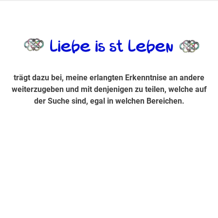
Zum
Inhalt
trägt dazu bei, diese mir erlangte Erkenntnis an andere
LiebeIsstLe
springen
weiterzugeben und mit denjenigen zu teilen, welche auf der
Suche sind, egal in welchen Bereichen.
trägt dazu bei, meine erlangten Erkenntnise an andere
weiterzugeben und mit denjenigen zu teilen, welche auf
der Suche sind, egal in welchen Bereichen.