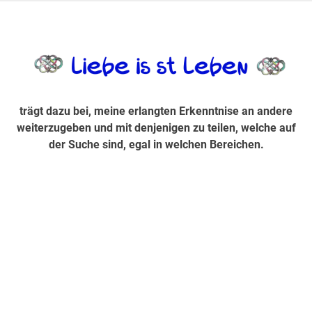
Zum
Inhalt
trägt dazu bei, diese mir erlangte Erkenntnis an andere
LiebeIsstLe
springen
weiterzugeben und mit denjenigen zu teilen, welche auf der
Suche sind, egal in welchen Bereichen.
trägt dazu bei, meine erlangten Erkenntnise an andere
weiterzugeben und mit denjenigen zu teilen, welche auf
der Suche sind, egal in welchen Bereichen.