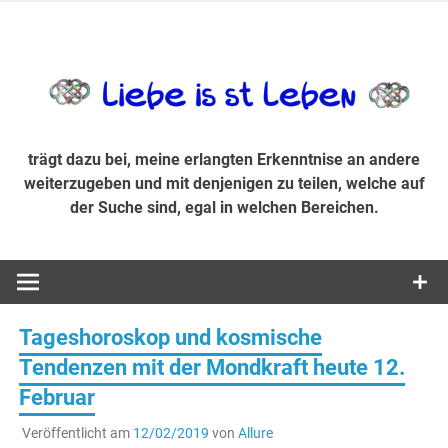
Zum
Inhalt
trägt dazu bei, diese mir erlangte Erkenntnis an andere
LiebeIsstLe
springen
weiterzugeben und mit denjenigen zu teilen, welche auf der
Suche sind, egal in welchen Bereichen.
trägt dazu bei, meine erlangten Erkenntnise an andere
weiterzugeben und mit denjenigen zu teilen, welche auf
der Suche sind, egal in welchen Bereichen.
Tageshoroskop und kosmische
Tendenzen mit der Mondkraft heute 12.
Februar
Veröffentlicht am
12/02/2019
von
Allure