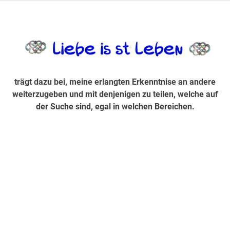
Zum
Inhalt
trägt dazu bei, diese mir erlangte Erkenntnis an andere
LiebeIsstLe
springen
weiterzugeben und mit denjenigen zu teilen, welche auf der
Suche sind, egal in welchen Bereichen.
trägt dazu bei, meine erlangten Erkenntnise an andere
weiterzugeben und mit denjenigen zu teilen, welche auf
der Suche sind, egal in welchen Bereichen.