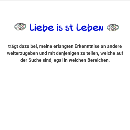
Zum
Inhalt
trägt dazu bei, diese mir erlangte Erkenntnis an andere
LiebeIsstLe
springen
weiterzugeben und mit denjenigen zu teilen, welche auf der
Suche sind, egal in welchen Bereichen.
trägt dazu bei, meine erlangten Erkenntnise an andere
weiterzugeben und mit denjenigen zu teilen, welche auf
der Suche sind, egal in welchen Bereichen.