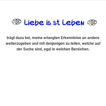
Zum
Inhalt
trägt dazu bei, diese mir erlangte Erkenntnis an andere
LiebeIsstLe
springen
weiterzugeben und mit denjenigen zu teilen, welche auf der
Suche sind, egal in welchen Bereichen.
trägt dazu bei, meine erlangten Erkenntnise an andere
weiterzugeben und mit denjenigen zu teilen, welche auf
der Suche sind, egal in welchen Bereichen.