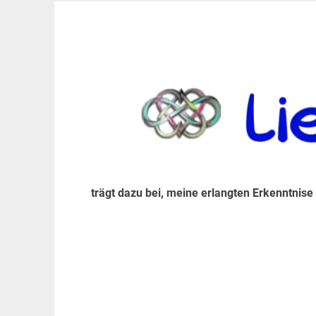
Zum
Inhalt
trägt dazu bei, diese mir erlangte Erkenntnis an
LiebeIsstLeben
springen
trägt dazu bei, meine erlangten Erkenntnise