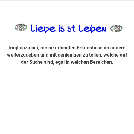
Zum
Inhalt
trägt dazu bei, diese mir erlangte Erkenntnis an andere
LiebeIsstLe
springen
weiterzugeben und mit denjenigen zu teilen, welche auf der
Suche sind, egal in welchen Bereichen.
trägt dazu bei, meine erlangten Erkenntnise an andere
weiterzugeben und mit denjenigen zu teilen, welche auf
der Suche sind, egal in welchen Bereichen.