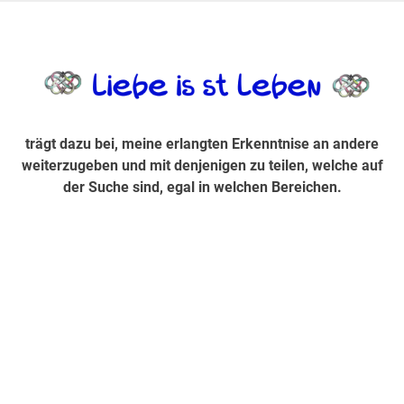
Zum
Inhalt
trägt dazu bei, diese mir erlangte Erkenntnis an andere
LiebeIsstLe
springen
weiterzugeben und mit denjenigen zu teilen, welche auf der
Suche sind, egal in welchen Bereichen.
trägt dazu bei, meine erlangten Erkenntnise an andere
weiterzugeben und mit denjenigen zu teilen, welche auf
der Suche sind, egal in welchen Bereichen.