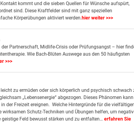
n Kontakt kommt und die sieben Quellen für Wünsche aufspürt,
net sind. Diese Kraftfelder sind mit ganz speziellen
ache Körperübungen aktiviert werden.
hier weiter >>>
n
der Partnerschaft, Midlife-Crisis oder Prüfungsangst – hier fin
lütentherapie. Wie Bach-Blüten Auswege aus den 50 häufigsten
er >>>
leicht zu ermüden oder sich körperlich und psychisch schwach 
en gleichsam „Lebensenergie“ abgezogen. Dieses Phänomen kann
in der Freizeit ereignen. Welche Hintergründe für die vielfältige
che wirksamen Schutz-Techniken und Übungen helfen, um negativ
geistige Feld bewusst stärken und zu entfalten…
erfahren Sie