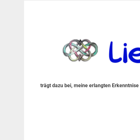
Zum
Inhalt
trägt dazu bei, diese mir erlangte Erkenntnis an
LiebeIsstLeben
springen
trägt dazu bei, meine erlangten Erkenntnise