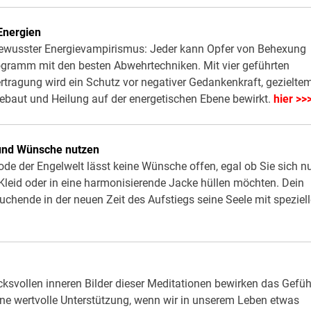
Energien
bewusster Energievampirismus: Jeder kann Opfer von Behexung
rogramm mit den besten Abwehrtechniken. Mit vier geführten
tragung wird ein Schutz vor negativer Gedankenkraft, gezielte
baut und Heilung auf der energetischen Ebene bewirkt.
hier >>
 und Wünsche nutzen
de der Engelwelt lässt keine Wünsche offen, egal ob Sie sich n
s Kleid oder in eine harmonisierende Jacke hüllen möchten. Dein
Suchende in der neuen Zeit des Aufstiegs seine Seele mit speziel
cksvollen inneren Bilder dieser Meditationen bewirken das Gefüh
ine wertvolle Unterstützung, wenn wir in unserem Leben etwas