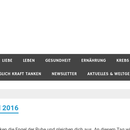
LIEBE
LEBEN
GESUNDHEIT
ERNÄHRUNG
KREBS
GLICH KRAFT TANKEN
NEWSLETTER
AKTUELLES & WELTG
l 2016
ken die Engel der Ruhe und gleichen dich aus. An diesem Tag w