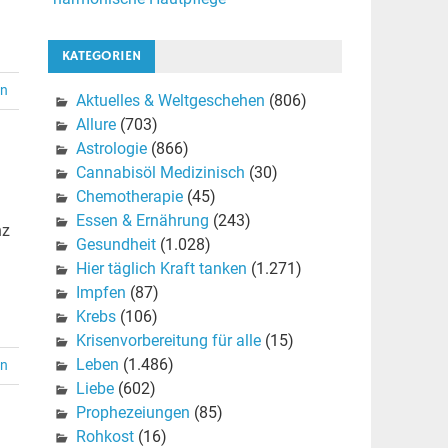
KATEGORIEN
en
Aktuelles & Weltgeschehen
(806)
Allure
(703)
Astrologie
(866)
Cannabisöl Medizinisch
(30)
Chemotherapie
(45)
Essen & Ernährung
(243)
nz
Gesundheit
(1.028)
Hier täglich Kraft tanken
(1.271)
Impfen
(87)
Krebs
(106)
Krisenvorbereitung für alle
(15)
Leben
(1.486)
en
Liebe
(602)
Prophezeiungen
(85)
Rohkost
(16)