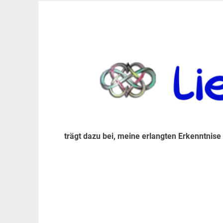
Zum
Inhalt
trägt dazu bei, diese mir erlangte Erkenntnis an
LiebeIsstLeben
springen
trägt dazu bei, meine erlangten Erkenntnise