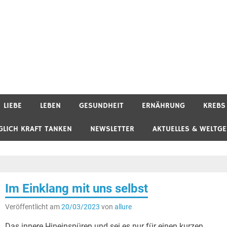
LIEBE
LEBEN
GESUNDHEIT
ERNÄHRUNG
KREBS
GLICH KRAFT TANKEN
NEWSLETTER
AKTUELLES & WELTG
Im Einklang mit uns selbst
Veröffentlicht am
20/03/2023
von
allure
Das innere Hineinspüren und sei es nur für einen kurzen