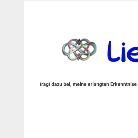
Zum
Inhalt
trägt dazu bei, diese mir erlangte Erkenntnis an
LiebeIsstLeben
springen
trägt dazu bei, meine erlangten Erkenntnise