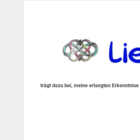
Zum
Inhalt
trägt dazu bei, diese mir erlangte Erkenntnis an
LiebeIsstLeben
springen
trägt dazu bei, meine erlangten Erkenntnise