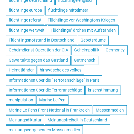
flüchtlinge deutschland
flüchtlinge englisch
flüchtlinge europa
flüchtlinge mittelmeer
flüchtlinge referat
Flüchtlinge vor Washingtons Kriegen
flüchtlinge weltweit
Flüchtlinge" drohen mit Aufständen
Flüchtlingsnotstand in Deutschland
Gebetsräume
Geheimdienst-Operation der CIA
Geheimpolitik
Germoney
Gewaltakte gegen das Gastland
Gutmensch
Heimatländer
hirnwäsche des volkes
Informationen über die “Terroranschläge“ in Paris
Informationen über die Terroranschläge
krisenstimmung
manipulation
Marine Le Pen
Marine Le Pens Front National in Frankreich
Massenmedien
Meinungsdiktatur
Meinungsfreiheit in Deutschland
meinungsvorgebenden Massenmedien