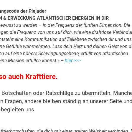
ungscode der Plejader
 & ERWECKUNG ATLANTISCHER ENERGIEN IN DIR
s bewusst zu werden – in der Frequenz der fünften Dimension. Die
tragen die Frequenz von uns auf dich, wie eine drahtlose Verbind
entsteht eine Kommunikation auf Zellebene zwischen dir und uns
ne Gefühle wahrnehmen. Lass dein Herz und deinen Geist von 
en auf eine höhere Schwingungsebene, erfüllt von atlantischen
ine Mission erfüllen kannst.« –
hier >>>
o auch Krafttiere.
nd Botschaften oder Ratschläge zu übermitteln. Manch
n Fragen, andere bleiben ständig an unserer Seite un
begleiten uns.
ttierbotschaften, die dich mit einer uralten Weisheit verbinden. 