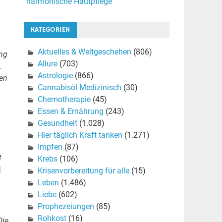
harmonische Hautpflege
KATEGORIEN
Aktuelles & Weltgeschehen
(806)
ung
Allure
(703)
.
Astrologie
(866)
den
Cannabisöl Medizinisch
(30)
Chemotherapie
(45)
Essen & Ernährung
(243)
Gesundheit
(1.028)
Hier täglich Kraft tanken
(1.271)
Impfen
(87)
e
Krebs
(106)
d
Krisenvorbereitung für alle
(15)
Leben
(1.486)
Liebe
(602)
Prophezeiungen
(85)
Rohkost
(16)
Die