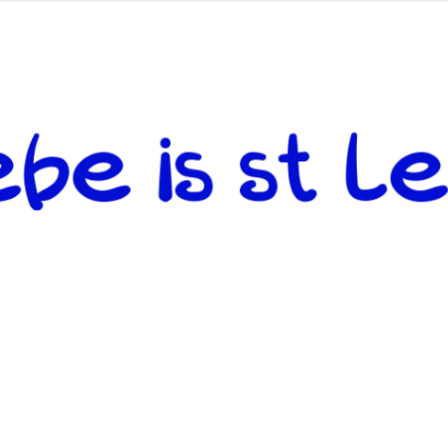
 andere weiterzugeben und mit denjenigen zu teilen, welche auf d