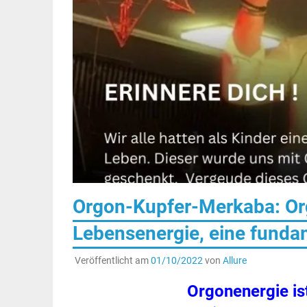
Orgon-Kupfer-Merkaba: Or
Lebensenergie, eine fundam
Veröffentlicht am
01/10/2022
von
Allure
Orgonenergie is