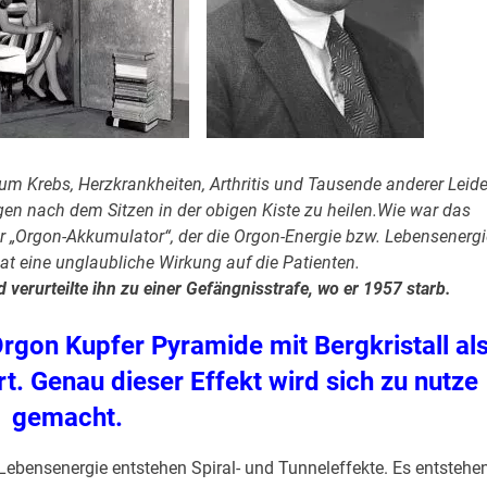
um Krebs, Herzkrankheiten, Arthritis und Tausende anderer Leid
en nach dem Sitzen in der obigen Kiste zu heilen.Wie war das
ter „Orgon-Akkumulator“, der die Orgon-Energie bzw. Lebensenerg
hat eine unglaubliche Wirkung auf die Patienten.
verurteilte ihn zu einer Gefängnisstrafe, wo er 1957 starb.
Orgon Kupfer Pyramide mit Bergkristall al
. Genau dieser Effekt wird sich zu nutze
gemacht.
ebensenergie entstehen Spiral- und Tunneleffekte. Es entstehe