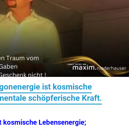
gonenergie ist kosmische
entale schöpferische Kraft.
t kosmische Lebensenergie;