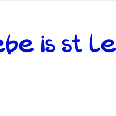
 andere weiterzugeben und mit denjenigen zu teilen, welche auf d