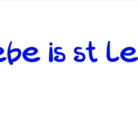
 andere weiterzugeben und mit denjenigen zu teilen, welche auf d