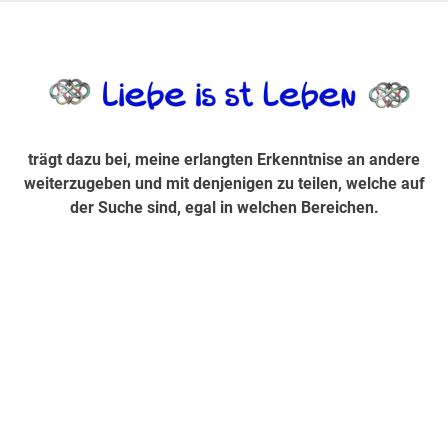
Zum
Inhalt
trägt dazu bei, diese mir erlangte Erkenntnis an andere
LiebeIsstLe
springen
weiterzugeben und mit denjenigen zu teilen, welche auf der
Suche sind, egal in welchen Bereichen.
trägt dazu bei, meine erlangten Erkenntnise an andere
weiterzugeben und mit denjenigen zu teilen, welche auf
der Suche sind, egal in welchen Bereichen.