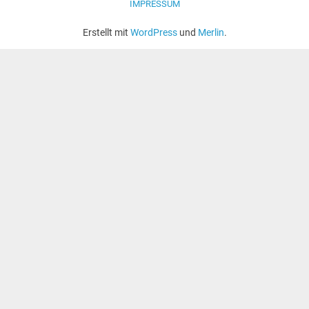
IMPRESSUM
Erstellt mit
WordPress
und
Merlin
.