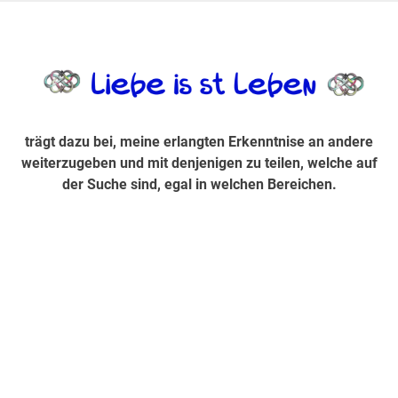
Zum
Inhalt
trägt dazu bei, diese mir erlangte Erkenntnis an andere
LiebeIsstLe
springen
weiterzugeben und mit denjenigen zu teilen, welche auf der
Suche sind, egal in welchen Bereichen.
trägt dazu bei, meine erlangten Erkenntnise an andere
weiterzugeben und mit denjenigen zu teilen, welche auf
der Suche sind, egal in welchen Bereichen.