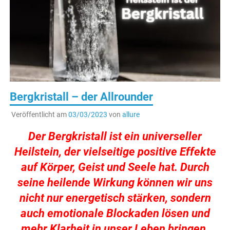
Bergkristall – der Allrounder
Veröffentlicht am
03/03/2023
von
allure
Der Bergkristall ist ein universeller
Heilstein, der vielseitige positive Effekte
auf Körper, Geist und Seele hat. Durch
seine heilende Wirkung können wir uns
nicht nur energetisch stärken, sondern
auch emotionale Blockaden lösen und
mehr Klarheit in unser Leben bringen.