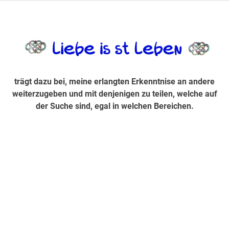
Zum
Inhalt
trägt dazu bei, diese mir erlangte Erkenntnis an andere
LiebeIsstLe
springen
weiterzugeben und mit denjenigen zu teilen, welche auf der
Suche sind, egal in welchen Bereichen.
trägt dazu bei, meine erlangten Erkenntnise an andere
weiterzugeben und mit denjenigen zu teilen, welche auf
der Suche sind, egal in welchen Bereichen.