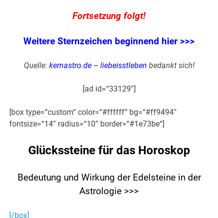
Fortsetzung folgt!
Weitere Sternzeichen beginnend hier >>>
Quelle:
kernastro.de –
liebeisstleben
bedankt sich!
[ad id=“33129″]
[box type=“custom“ color=“#ffffff“ bg=“#ff9494″
fontsize=“14″ radius=“10″ border=“#1e73be“]
Glückssteine für das Horoskop
Bedeutung und Wirkung der Edelsteine in der
Astrologie >>>
[/box]