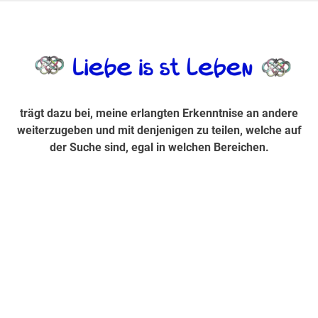
Zum
Inhalt
trägt dazu bei, diese mir erlangte Erkenntnis an andere
LiebeIsstLe
springen
weiterzugeben und mit denjenigen zu teilen, welche auf der
Suche sind, egal in welchen Bereichen.
trägt dazu bei, meine erlangten Erkenntnise an andere
weiterzugeben und mit denjenigen zu teilen, welche auf
der Suche sind, egal in welchen Bereichen.