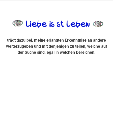
Zum
Inhalt
trägt dazu bei, diese mir erlangte Erkenntnis an andere
LiebeIsstLe
springen
weiterzugeben und mit denjenigen zu teilen, welche auf der
Suche sind, egal in welchen Bereichen.
trägt dazu bei, meine erlangten Erkenntnise an andere
weiterzugeben und mit denjenigen zu teilen, welche auf
der Suche sind, egal in welchen Bereichen.