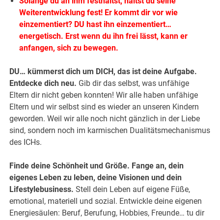
Solange du an ihm festhältst, hältst du seine
Weiterentwicklung fest! Er kommt dir vor wie
einzementiert? DU hast ihn einzementiert…
energetisch. Erst wenn du ihn frei lässt, kann er
anfangen, sich zu bewegen.
DU… kümmerst dich um DICH, das ist deine Aufgabe.
Entdecke dich neu.
Gib dir das selbst, was unfähige
Eltern dir nicht geben konnten! Wir alle haben unfähige
Eltern und wir selbst sind es wieder an unseren Kindern
geworden. Weil wir alle noch nicht gänzlich in der Liebe
sind, sondern noch im karmischen Dualitätsmechanismus
des ICHs.
Finde deine Schönheit und Größe. Fange an, dein
eigenes Leben zu leben, deine Visionen und dein
Lifestylebusiness.
Stell dein Leben auf eigene Füße,
emotional, materiell und sozial. Entwickle deine eigenen
Energiesäulen: Beruf, Berufung, Hobbies, Freunde… tu dir