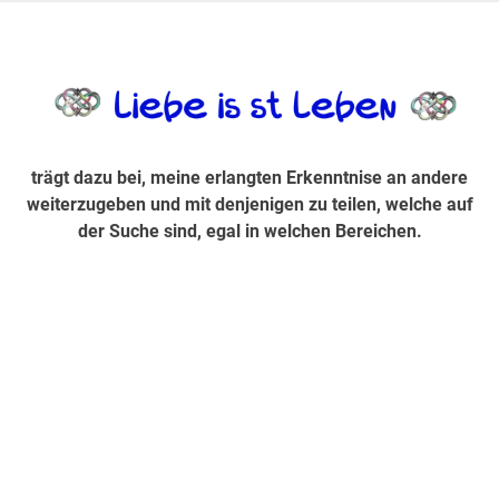
Zum
Inhalt
trägt dazu bei, diese mir erlangte Erkenntnis an andere
LiebeIsstLe
springen
weiterzugeben und mit denjenigen zu teilen, welche auf der
Suche sind, egal in welchen Bereichen.
trägt dazu bei, meine erlangten Erkenntnise an andere
weiterzugeben und mit denjenigen zu teilen, welche auf
der Suche sind, egal in welchen Bereichen.