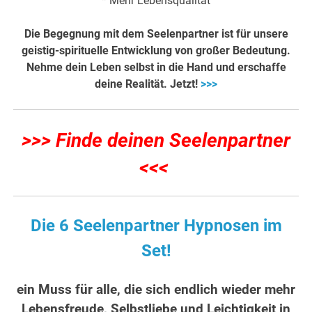
* Mehr Lebensqualität
Die Begegnung mit dem Seelenpartner ist für unsere
geistig-spirituelle Entwicklung von großer Bedeutung.
Nehme dein Leben selbst in die Hand und erschaffe
deine Realität. Jetzt!
>>>
>>> Finde deinen Seelenpartner
<<<
Die 6 Seelenpartner Hypnosen im
Set!
ein Muss für alle, die sich endlich wieder mehr
Lebensfreude, Selbstliebe und Leichtigkeit in