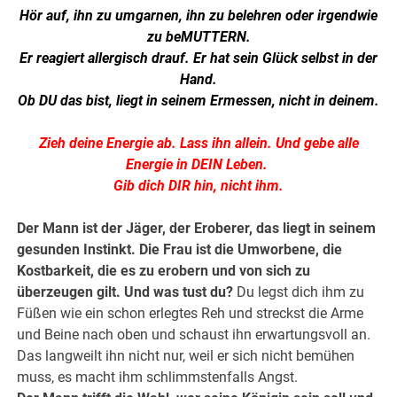
Hör auf, ihn zu umgarnen, ihn zu belehren oder irgendwie
zu beMUTTERN.
Er reagiert allergisch drauf. Er hat sein Glück selbst in der
Hand.
Ob DU das bist, liegt in seinem Ermessen, nicht in deinem.
Zieh deine Energie ab. Lass ihn allein. Und gebe alle
Energie in DEIN Leben.
Gib dich DIR hin, nicht ihm.
Der Mann ist der Jäger, der Eroberer, das liegt in seinem
gesunden Instinkt. Die Frau ist die Umworbene, die
Kostbarkeit, die es zu erobern und von sich zu
überzeugen gilt. Und was tust du?
Du legst dich ihm zu
Füßen wie ein schon erlegtes Reh und streckst die Arme
und Beine nach oben und schaust ihn erwartungsvoll an.
Das langweilt ihn nicht nur, weil er sich nicht bemühen
muss, es macht ihm schlimmstenfalls Angst.