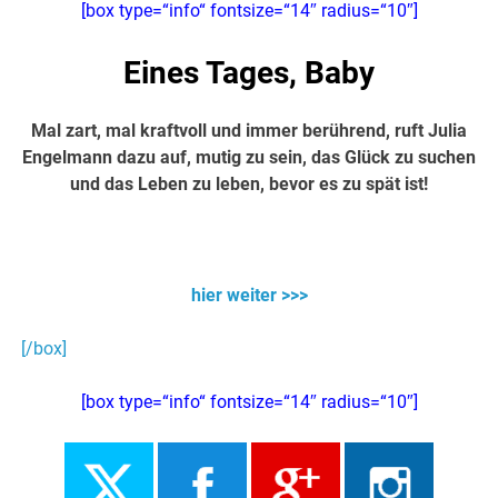
[box type=“info“ fontsize=“14″ radius=“10″]
Eines Tages, Baby
Mal zart, mal kraftvoll und immer berührend, ruft Julia
Engelmann dazu auf, mutig zu sein, das Glück zu suchen
und das Leben zu leben, bevor es zu spät ist!
Über 12 Mio. Fans auf YouTube
hier weiter >>>
[/box]
[box type=“info“ fontsize=“14″ radius=“10″]