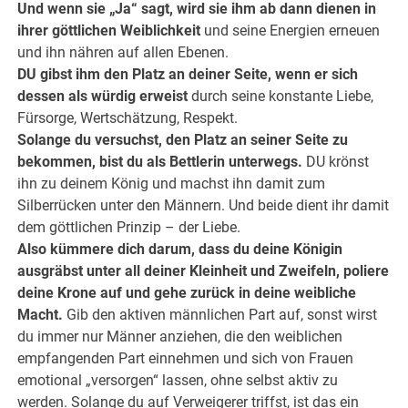
Und wenn sie „Ja“ sagt, wird sie ihm ab dann dienen in
ihrer göttlichen Weiblichkeit
und seine Energien erneuen
und ihn nähren auf allen Ebenen.
DU gibst ihm den Platz an deiner Seite, wenn er sich
dessen als würdig erweist
durch seine konstante Liebe,
Fürsorge, Wertschätzung, Respekt.
Solange du versuchst, den Platz an seiner Seite zu
bekommen, bist du als Bettlerin unterwegs.
DU krönst
ihn zu deinem König und machst ihn damit zum
Silberrücken unter den Männern. Und beide dient ihr damit
dem göttlichen Prinzip – der Liebe.
Also kümmere dich darum, dass du deine Königin
ausgräbst unter all deiner Kleinheit und Zweifeln, poliere
deine Krone auf und gehe zurück in deine weibliche
Macht.
Gib den aktiven männlichen Part auf, sonst wirst
du immer nur Männer anziehen, die den weiblichen
empfangenden Part einnehmen und sich von Frauen
emotional „versorgen“ lassen, ohne selbst aktiv zu
werden. Solange du auf Verweigerer triffst, ist das ein