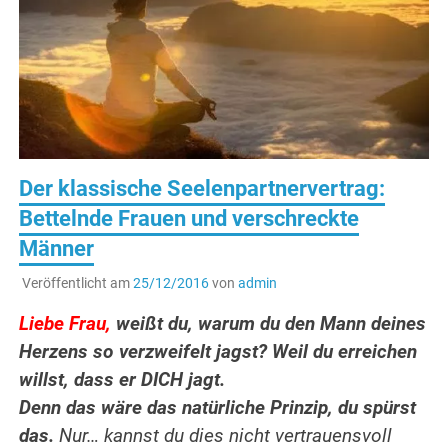
Der klassische Seelenpartnervertrag:
Bettelnde Frauen und verschreckte
Männer
Veröffentlicht am
25/12/2016
von
admin
Liebe Frau,
weißt du, warum du den Mann deines
Herzens so verzweifelt jagst? Weil du erreichen
willst, dass er DICH jagt.
Denn das wäre das natürliche Prinzip, du spürst
das.
Nur… kannst du dies nicht vertrauensvoll