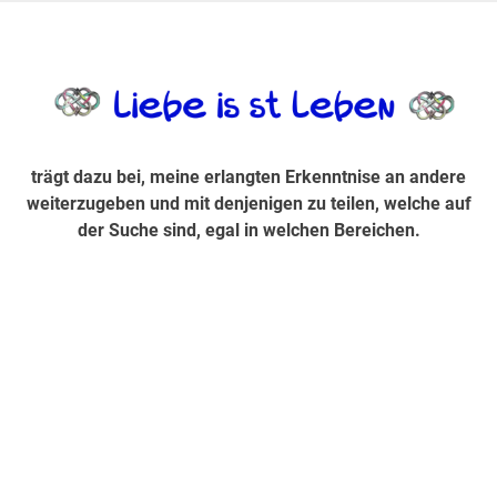
Zum
Inhalt
trägt dazu bei, diese mir erlangte Erkenntnis an andere
LiebeIsstLe
springen
weiterzugeben und mit denjenigen zu teilen, welche auf der
Suche sind, egal in welchen Bereichen.
trägt dazu bei, meine erlangten Erkenntnise an andere
weiterzugeben und mit denjenigen zu teilen, welche auf
der Suche sind, egal in welchen Bereichen.