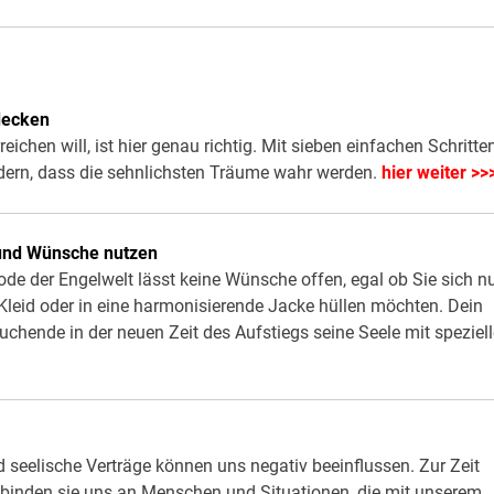
tdecken
chen will, ist hier genau richtig. Mit sieben einfachen Schritte
ern, dass die sehnlichsten Träume wahr werden.
hier weiter >>
 und Wünsche nutzen
de der Engelwelt lässt keine Wünsche offen, egal ob Sie sich n
s Kleid oder in eine harmonisierende Jacke hüllen möchten. Dein
Suchende in der neuen Zeit des Aufstiegs seine Seele mit speziel
 seelische Verträge können uns negativ beeinflussen. Zur Zeit
e binden sie uns an Menschen und Situationen, die mit unserem