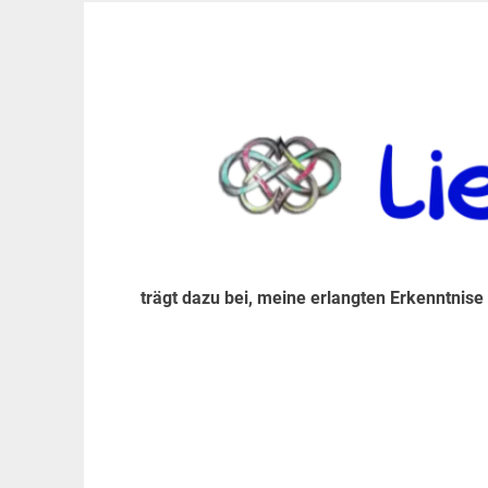
Zum
Inhalt
trägt dazu bei, diese mir erlangte Erkenntnis an
LiebeIsstLeben
springen
trägt dazu bei, meine erlangten Erkenntnise