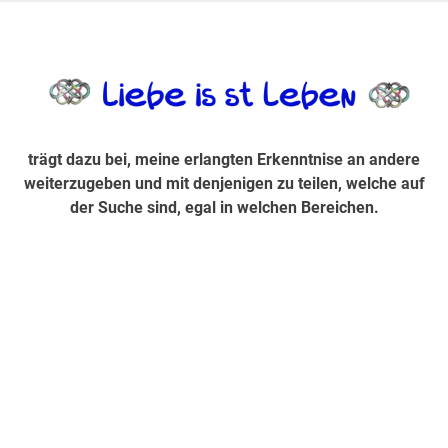
Zum
Inhalt
trägt dazu bei, diese mir erlangte Erkenntnis an andere
LiebeIsstLe
springen
weiterzugeben und mit denjenigen zu teilen, welche auf der
Suche sind, egal in welchen Bereichen.
trägt dazu bei, meine erlangten Erkenntnise an andere
weiterzugeben und mit denjenigen zu teilen, welche auf
der Suche sind, egal in welchen Bereichen.