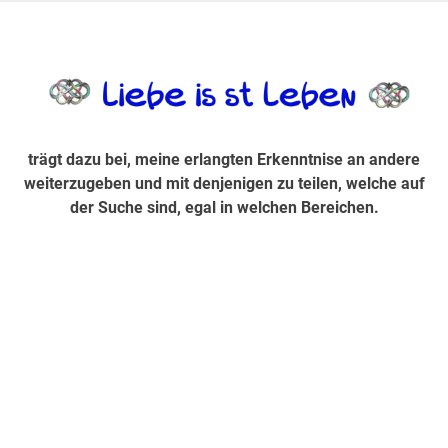
Zum
Inhalt
trägt dazu bei, diese mir erlangte Erkenntnis an andere
LiebeIsstLe
springen
weiterzugeben und mit denjenigen zu teilen, welche auf der
Suche sind, egal in welchen Bereichen.
trägt dazu bei, meine erlangten Erkenntnise an andere
weiterzugeben und mit denjenigen zu teilen, welche auf
der Suche sind, egal in welchen Bereichen.