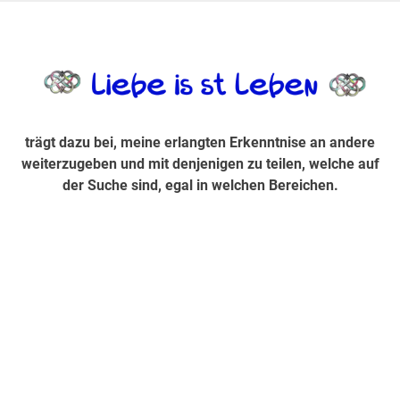
Zum
Inhalt
trägt dazu bei, diese mir erlangte Erkenntnis an andere
LiebeIsstLe
springen
weiterzugeben und mit denjenigen zu teilen, welche auf der
Suche sind, egal in welchen Bereichen.
trägt dazu bei, meine erlangten Erkenntnise an andere
weiterzugeben und mit denjenigen zu teilen, welche auf
der Suche sind, egal in welchen Bereichen.