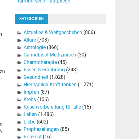
harmonische Hautpflege
KATEGORIEN
Aktuelles & Weltgeschehen
(806)
n
Allure
(703)
Astrologie
(866)
Cannabisöl Medizinisch
(30)
Chemotherapie
(45)
Essen & Ernährung
(243)
 zu
Gesundheit
(1.028)
r
Hier täglich Kraft tanken
(1.271)
Impfen
(87)
Krebs
(106)
Krisenvorbereitung für alle
(15)
Leben
(1.486)
Liebe
(602)
en
Prophezeiungen
(85)
n
Rohkost
(16)