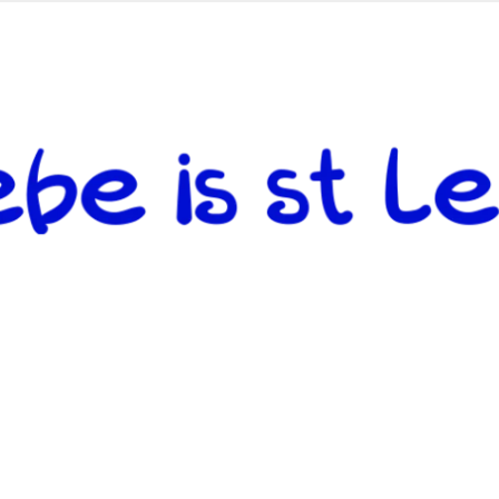
 andere weiterzugeben und mit denjenigen zu teilen, welche auf d